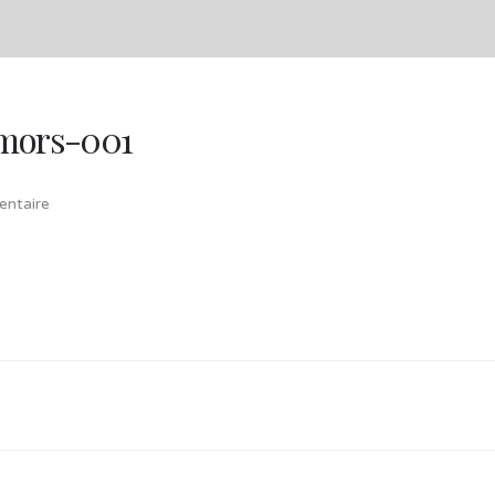
-mors-001
ntaire