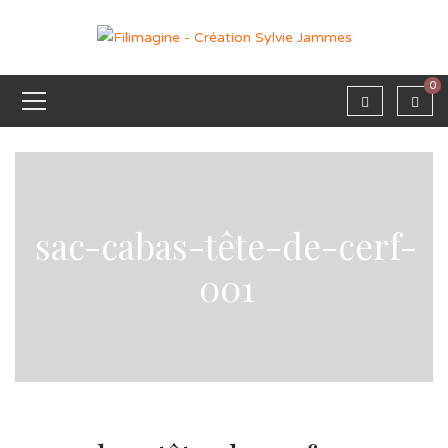
0
sac-cabas-tête-de-cerf-
001