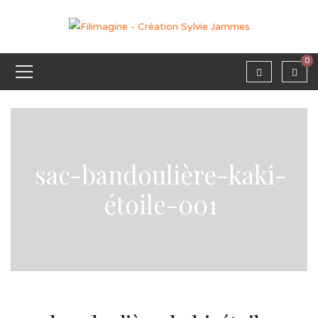
0
sac-bandoulière-kaki-
étoile-001