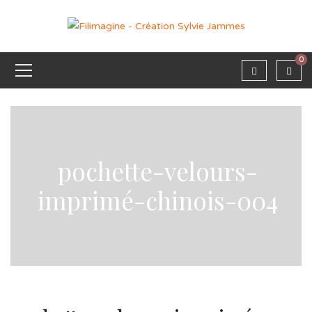
0
pochette-velours-
imprimé-chinois-004