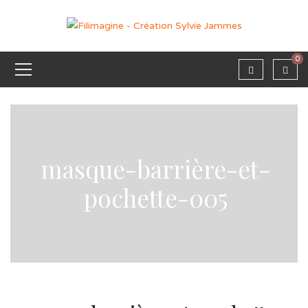
0
masque-barrière-et-
pochette-005