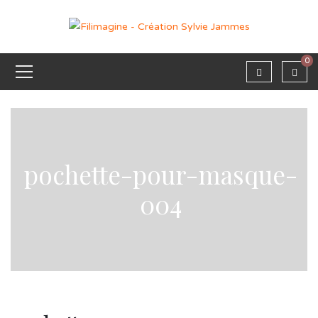
0
pochette-pour-masque-
004