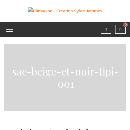
0
sac-beige-et-noir-tipi-
001