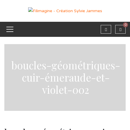
0
boucles-géométriques-
cuir-émeraude-et-
violet-002