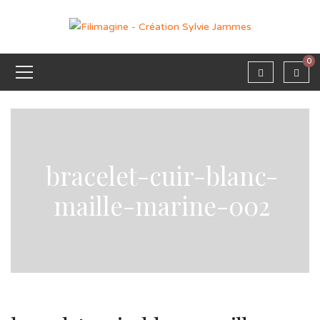
0
bracelet-cuir-blanc-
maille-marine-002