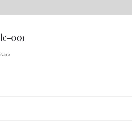
ile-001
taire