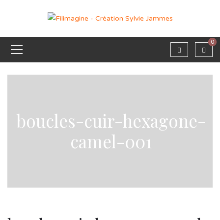
0
boucles-cuir-hexagone-
camel-001