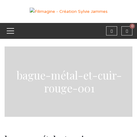
0
bague-métal-et-cuir-
rouge-001