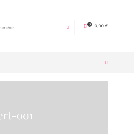
0
0,00
€
ert-001