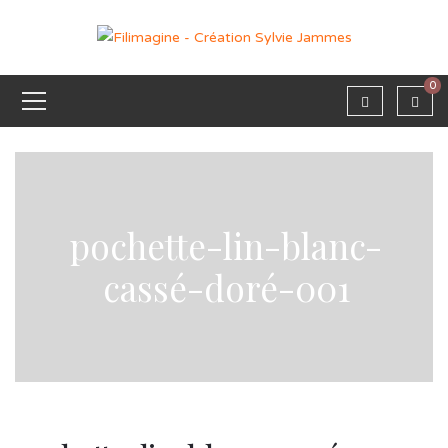
0
pochette-lin-blanc-
cassé-doré-001