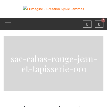
0
sac-cabas-rouge-jean-
et-tapisserie-001