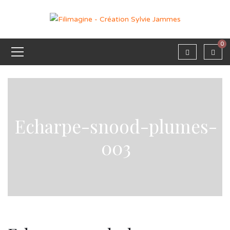
0
Echarpe-snood-plumes-
003