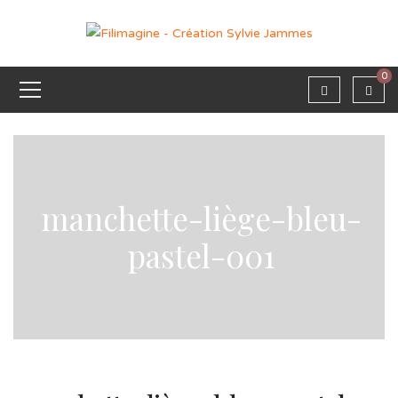
0
manchette-liège-bleu-
pastel-001