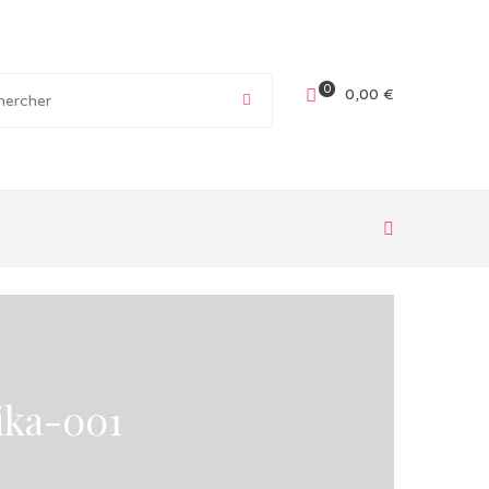
0
0,00
€
ika-001