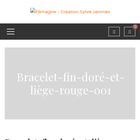
0
Bracelet-fin-doré-et-
liège-rouge-001