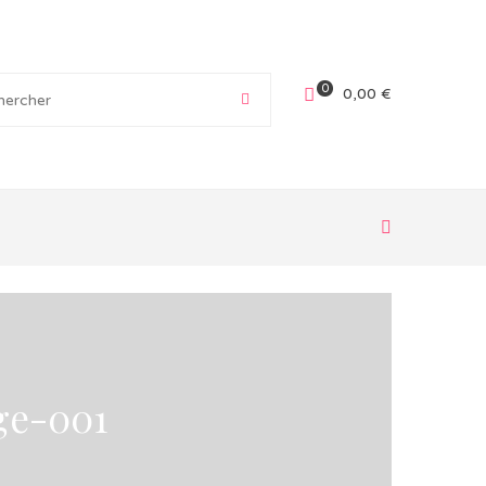
0
0,00
€
ge-001