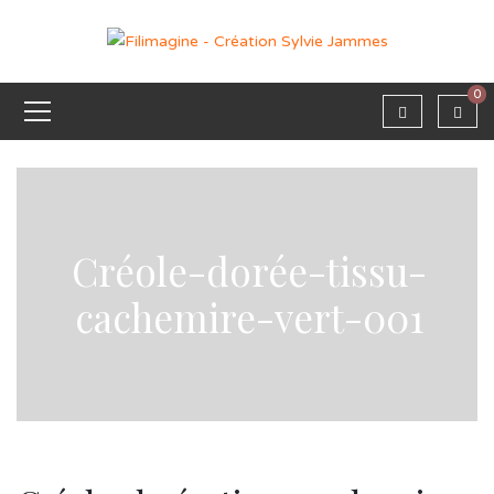
0
Créole-dorée-tissu-
cachemire-vert-001