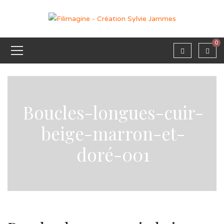
0
Boucles-longues-cuir-
beige-marron-et-
doré-001