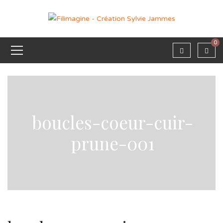
0
boucles-coeur-cuir-
prune-001