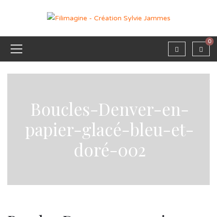
0
Boucles-Denver-en-
papier-glacé-bleu-et-
doré-002