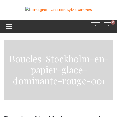
0
Boucles-Stockholm-en-
papier-glacé-
dominante-rouge-001