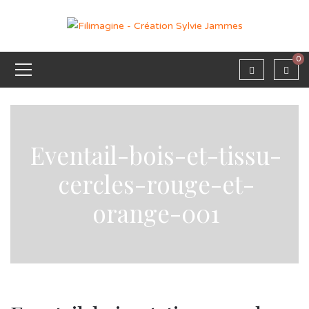
0
Eventail-bois-et-tissu-
cercles-rouge-et-
orange-001