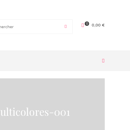
0
0,00
€
lticolores-001