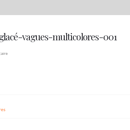
lacé-vagues-multicolores-001
aire
res