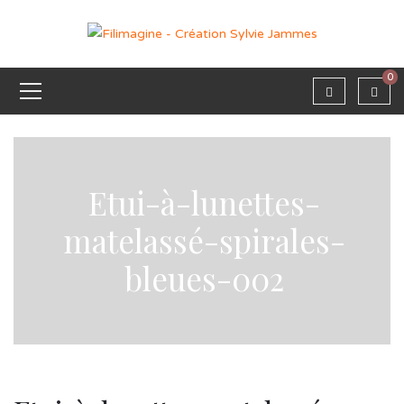
0
Etui-à-lunettes-
matelassé-spirales-
bleues-002