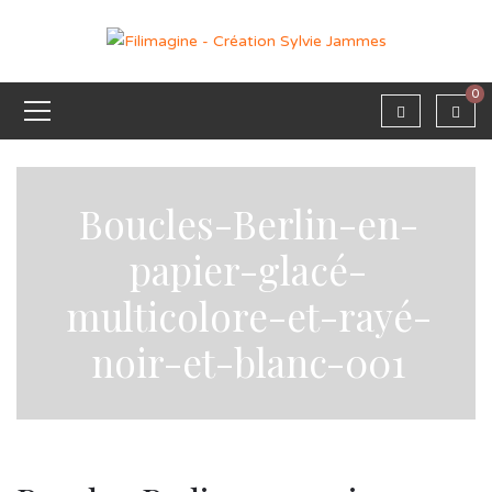
0
Boucles-Berlin-en-
papier-glacé-
multicolore-et-rayé-
noir-et-blanc-001