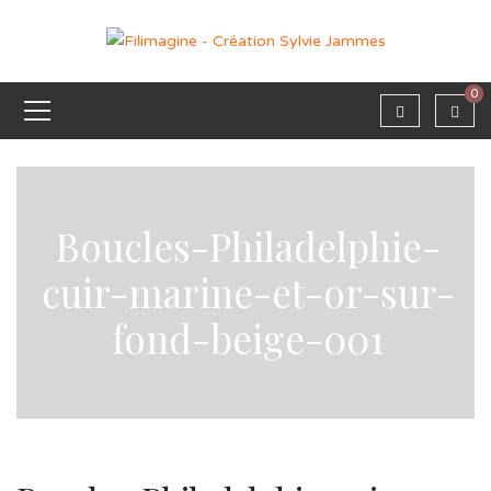
0
Boucles-Philadelphie-
cuir-marine-et-or-sur-
fond-beige-001