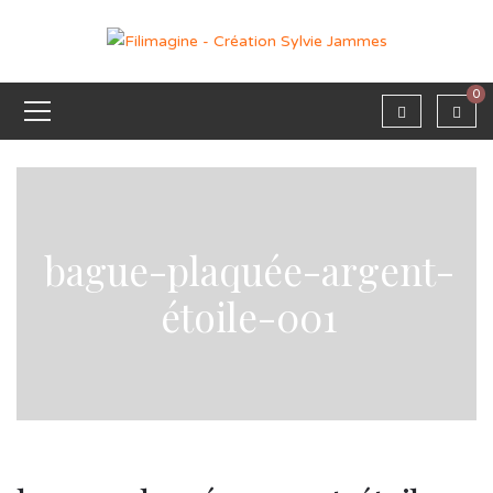
0
bague-plaquée-argent-
étoile-001