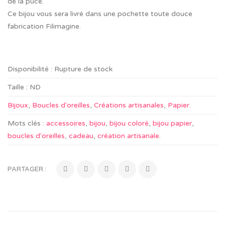
de la puce.
Ce bijou vous sera livré dans une pochette toute douce
fabrication Filimagine.
Disponibilité :
Rupture de stock
Taille :
ND
Bijoux
,
Boucles d'oreilles
,
Créations artisanales
,
Papier
.
Mots clés :
accessoires
,
bijou
,
bijou coloré
,
bijou papier
,
boucles d'oreilles
,
cadeau
,
création artisanale
.
PARTAGER :