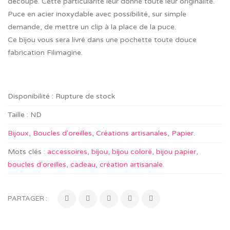
découpe. Cette particularité leur donne toute leur originalité.
Puce en acier inoxydable avec possibilité, sur simple
demande, de mettre un clip à la place de la puce.
Ce bijou vous sera livré dans une pochette toute douce
fabrication Filimagine.
Disponibilité :
Rupture de stock
Taille :
ND
Bijoux
,
Boucles d'oreilles
,
Créations artisanales
,
Papier
.
Mots clés :
accessoires
,
bijou
,
bijou coloré
,
bijou papier
,
boucles d'oreilles
,
cadeau
,
création artisanale
.
PARTAGER :