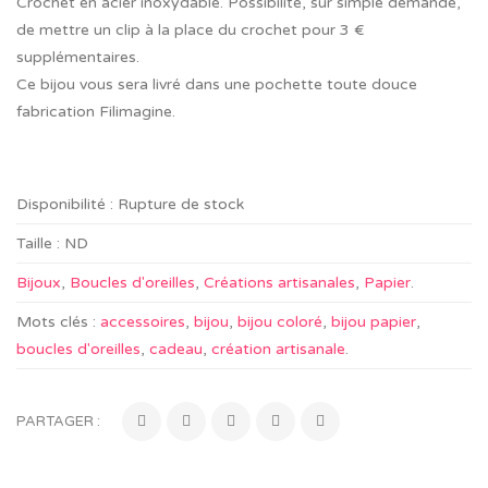
Crochet en acier inoxydable. Possibilité, sur simple demande,
de mettre un clip à la place du crochet pour 3 €
supplémentaires.
Ce bijou vous sera livré dans une pochette toute douce
fabrication Filimagine.
Disponibilité :
Rupture de stock
Taille :
ND
Bijoux
,
Boucles d'oreilles
,
Créations artisanales
,
Papier
.
Mots clés :
accessoires
,
bijou
,
bijou coloré
,
bijou papier
,
boucles d'oreilles
,
cadeau
,
création artisanale
.
PARTAGER :