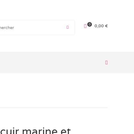
0
0,00
€
cuir marine et