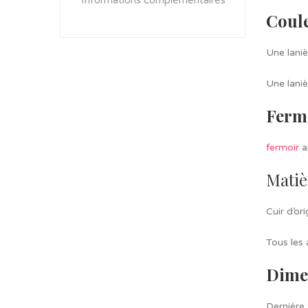
Informations complémentaires
Coul
Une lani
Une lani
Ferm
fermoir
a
Matiè
Cuir d’or
Tous les 
Dime
Dernière 