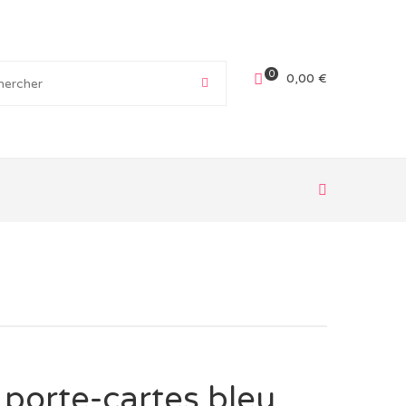
0
0,00
€
t porte-cartes bleu