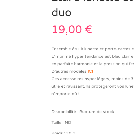
duo
19,00
€
Ensemble étui à lunette et porte-cartes 
L’imprimé hyper tendance est bleu clair et
en parfaite harmonie et la pression qui fe
D’autres modèles
ICI
Ces accessoires hyper légers, moins de 30 
utile et ravissant. Ils protégeront vos lun
n’importe où !
Disponibilité :
Rupture de stock
Taille :
ND
Poids :
30 g