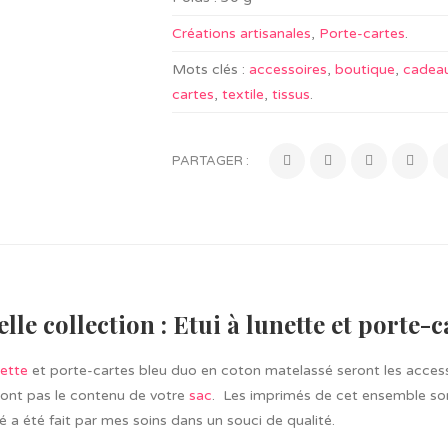
Créations artisanales
,
Porte-cartes
.
Mots clés :
accessoires
,
boutique
,
cadea
cartes
,
textile
,
tissus
.
PARTAGER :
lle collection : Etui à lunette et porte-c
nette
et porte-cartes bleu duo en coton matelassé seront les accesso
ront pas le contenu de votre
sac
. Les imprimés de cet ensemble son
 a été fait par mes soins dans un souci de qualité.