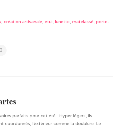
u
,
création artisanale
,
etui
,
lunette
,
matelassé
,
porte-
artes
ires parfaits pour cet été. Hyper légers, ils
t coordonnés, l’extérieur comme la doublure. Le