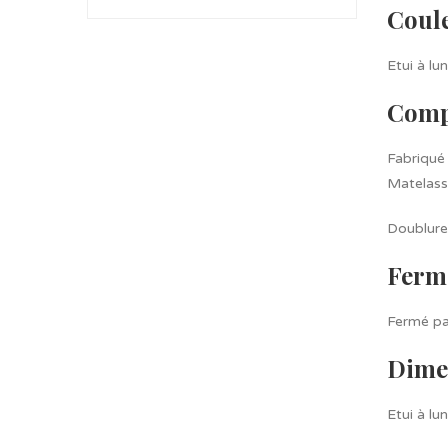
Coul
Etui à lu
Comp
Fabriqué
Matelassé
Doublure 
Ferm
Fermé pa
Dime
Etui à l