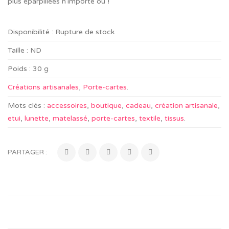
plus éparpillées n’importe où !
Disponibilité :
Rupture de stock
Taille :
ND
Poids :
30 g
Créations artisanales
,
Porte-cartes
.
Mots clés :
accessoires
,
boutique
,
cadeau
,
création artisanale
,
etui
,
lunette
,
matelassé
,
porte-cartes
,
textile
,
tissus
.
PARTAGER :