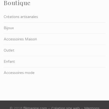
Boutique
Créations artisanales
Bijoux
Accessoires Maison
Outlet
Enfant
Accessoires mode
© 2018
filimagine.com
–
Création site web
–
Mentions