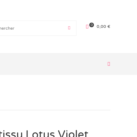
0
0,00
€
tissu Lotus Violet