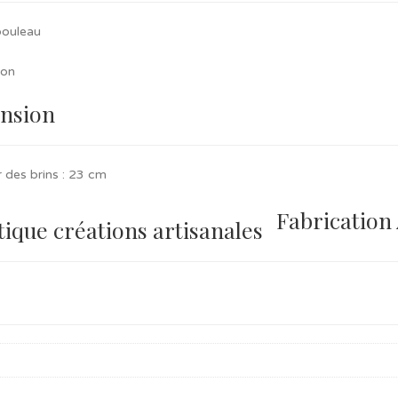
bouleau
ton
nsion
 des brins : 23 cm
Fabrication