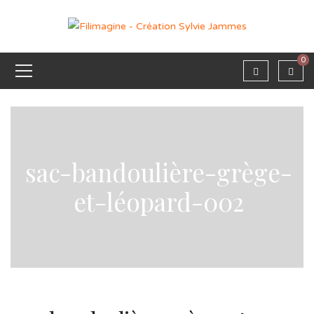
0
sac-bandoulière-grège-
et-léopard-002