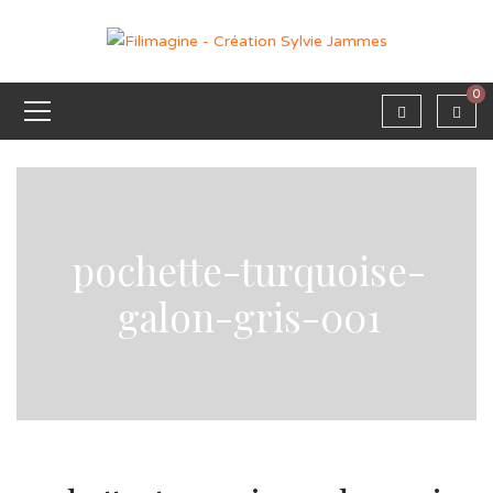
0
pochette-turquoise-
galon-gris-001