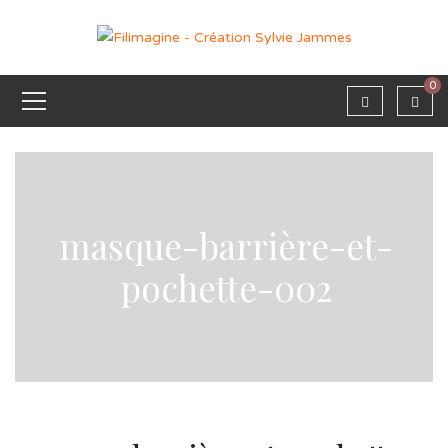
0
masque-barrière-et-
pochette-002