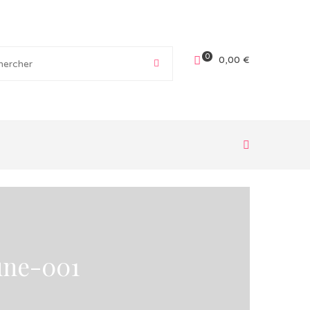
0
0,00
€
une-001