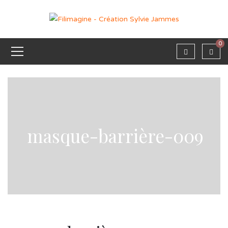
0
masque-barrière-009