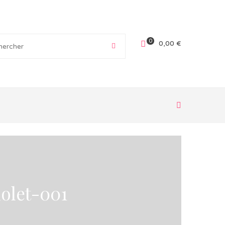
0
0,00
€
olet-001