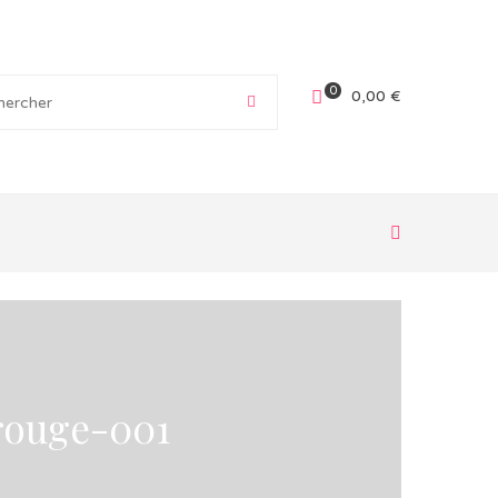
0
0,00
€
rouge-001