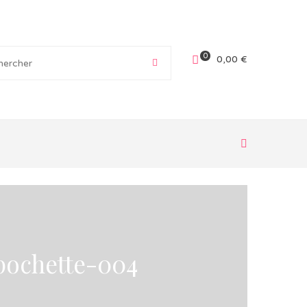
0
0,00
€
pochette-004