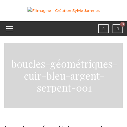
0
boucles-géométriques-
cuir-bleu-argent-
serpent-001