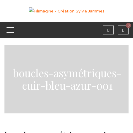
0
boucles-asymétriques-
cuir-bleu-azur-001