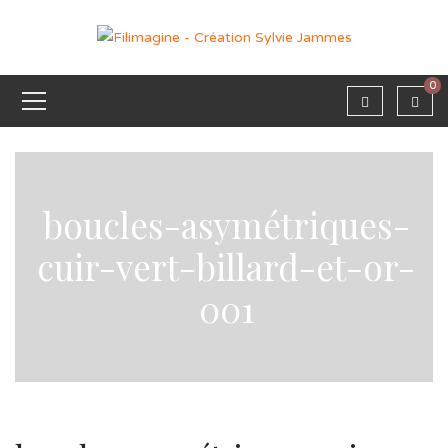
0
boucles-asymétriques-
cuir-vert-billard-et-or-
001