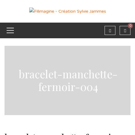
0
bracelet-manchette-
fermoir-004